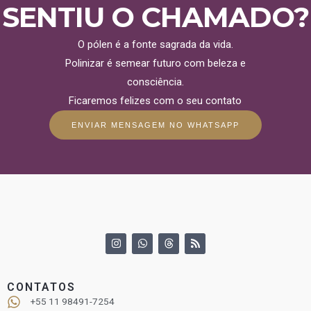
SENTIU O CHAMADO?
O pólen é a fonte sagrada da vida.
Polinizar é semear futuro com beleza e
consciência.
Ficaremos felizes com o seu contato
ENVIAR MENSAGEM NO WHATSAPP
I
W
T
R
n
h
h
s
s
a
r
s
t
t
e
a
s
a
CONTATOS
g
a
d
r
p
s
+55 11 98491-7254
a
p