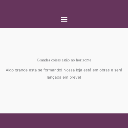
Ir
para
o
conteúdo
Grandes coisas estão no horizonte
Algo grande está se formando! Nossa loja está em obras e será
lançada em breve!