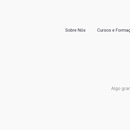
Ir
para
o
conteúdo
Sobre Nós
Cursos e Forma
Algo gra