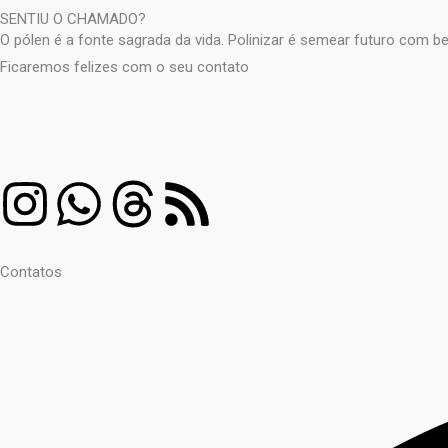
SENTIU O CHAMADO?
O pólen é a fonte sagrada da vida. Polinizar é semear futuro com be
Ficaremos felizes com o seu contato
I
W
T
R
n
h
h
s
Contatos
s
a
r
s
t
t
e
a
s
a