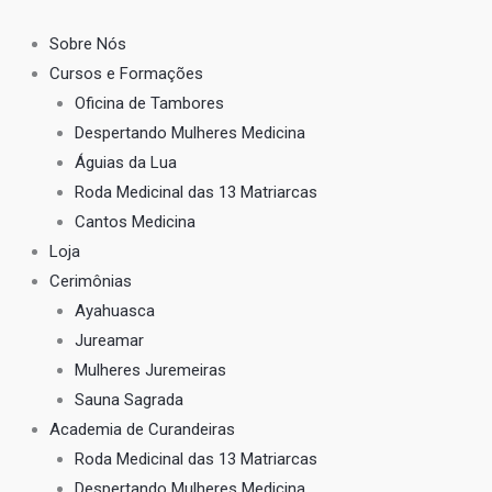
Ir
para
Sobre Nós
o
Cursos e Formações
conteúdo
Oficina de Tambores
Despertando Mulheres Medicina
Águias da Lua
Roda Medicinal das 13 Matriarcas
Cantos Medicina
Loja
Cerimônias
Ayahuasca
Jureamar
Mulheres Juremeiras
Sauna Sagrada
Academia de Curandeiras
Roda Medicinal das 13 Matriarcas
Despertando Mulheres Medicina