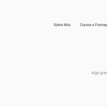
Ir
para
o
conteúdo
Sobre Nós
Cursos e Forma
Algo gra