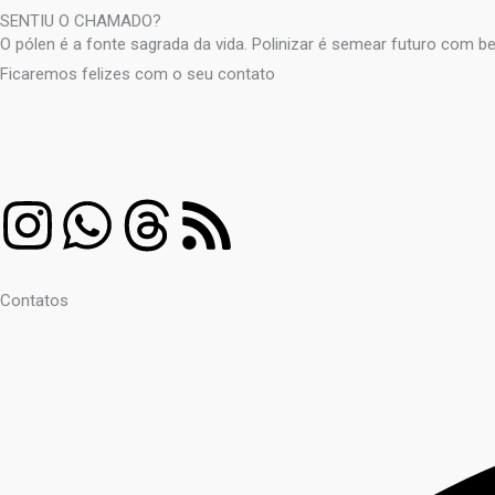
SENTIU O CHAMADO?
O pólen é a fonte sagrada da vida. Polinizar é semear futuro com be
Ficaremos felizes com o seu contato
I
W
T
R
n
h
h
s
Contatos
s
a
r
s
t
t
e
a
s
a